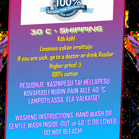
30 € + shipping
Köh köh!
Limaisen yskän irroittaja
If you are sick, go to a doctor or drink Resilar
Higher price! :)
100% cotton
PESUOHJE: KÄSINPESU TAI HELLÄPESU
KUVAPUOLI NURIN PÄIN ALLE 40 °C
LÄMPÖTILASSA. ELÄ VALKAISE!
WASHING INSTRUCTIONS: HAND WASH OR
GENTLE WASH INSIDE-OUT at 40 °C OR LOWER.
DO NOT BLEACH!