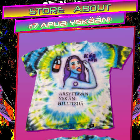
ABOUT
STORE
#7 Apua yskään!