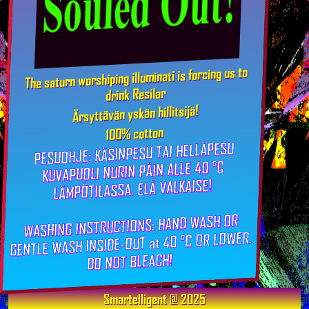
The saturn worshiping illuminati is forcing us to
drink Resilar
Ärsyttävän yskän hillitsijä!
100% cotton
PESUOHJE: KÄSINPESU TAI HELLÄPESU
KUVAPUOLI NURIN PÄIN ALLE 40 °C
LÄMPÖTILASSA. ELÄ VALKAISE!
WASHING INSTRUCTIONS: HAND WASH OR
GENTLE WASH INSIDE-OUT at 40 °C OR LOWER.
DO NOT BLEACH!
Smartelligent @ 2025